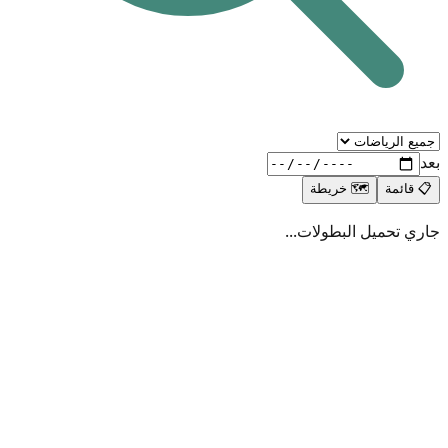
بعد
📋
قائمة
🗺️
خريطة
جاري تحميل البطولات...